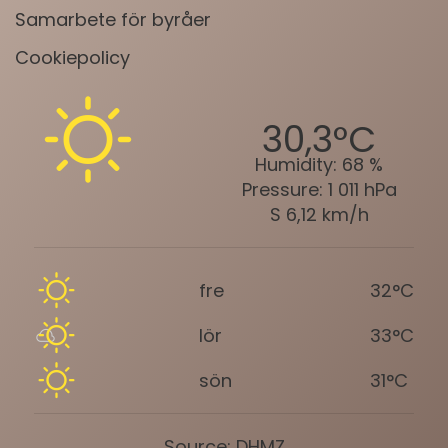
Samarbete för byråer
Cookiepolicy
30,3°C
Humidity:
68 %
Pressure:
1 011 hPa
S 6,12 km/h
fre
32°C
lör
33°C
sön
31°C
Source: DHMZ