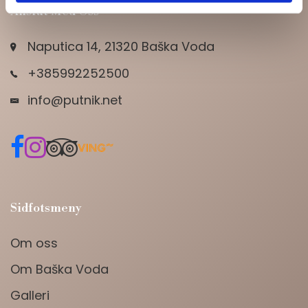
Anslut Med Oss
Naputica 14, 21320 Baška Voda
+385992252500
info@putnik.net
Sidfotsmeny
Om oss
Om Baška Voda
Galleri