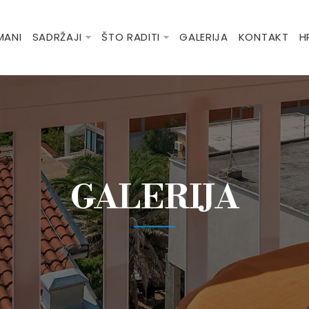
MANI
SADRŽAJI
ŠTO RADITI
GALERIJA
KONTAKT
H
GALERIJA