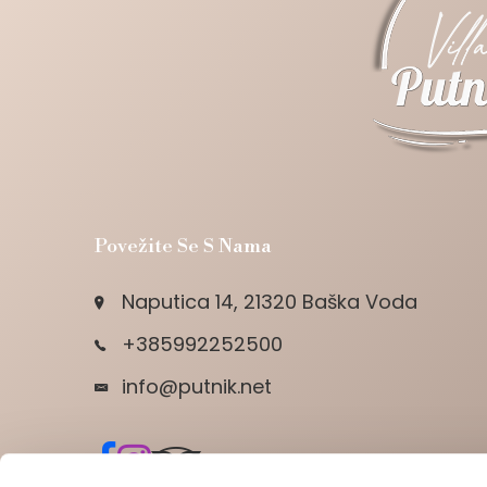
Povežite Se S Nama
Naputica 14, 21320 Baška Voda
+385992252500
info@putnik.net