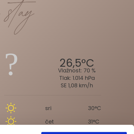
26,5°C
Vlažnost:
70 %
Tlak:
1.014 hPa
SE 1,08 km/h
sri
30°C
čet
31°C