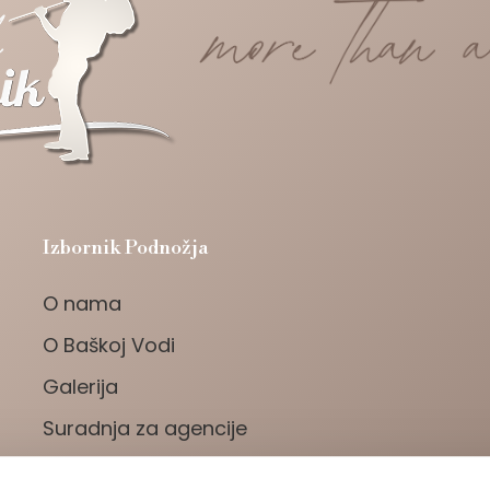
Izbornik Podnožja
O nama
O Baškoj Vodi
Galerija
Suradnja za agencije
Politika kolačića